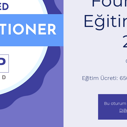
Fou
Eğiti
Eğitim Ücreti: 65
Bu oturum 
Diğ