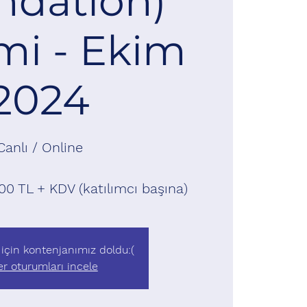
ndation)
mi - Ekim
2024
Canlı / Online
00 TL + KDV (katılımcı başına)
için kontenjanımız doldu:(
er oturumları incele