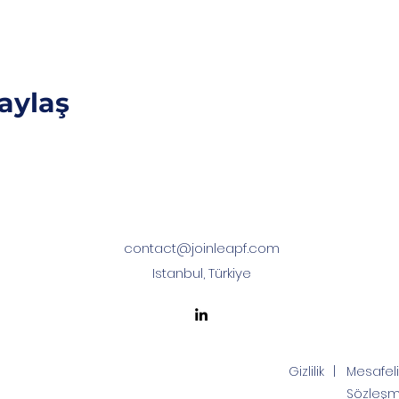
aylaş
contact@joinleapf.com
Istanbul, Türkiye
Gizlilik
|
Mesafeli
Sözleşm