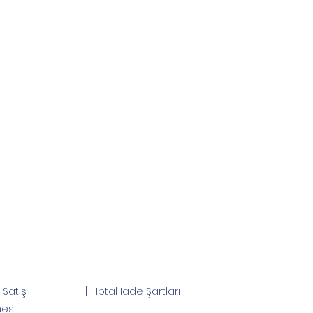
 Satış
|
İptal İade Şartları
esi