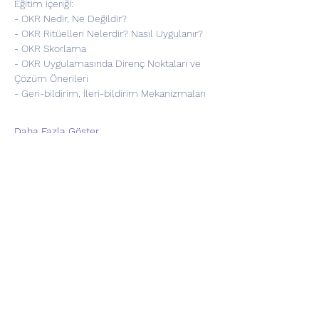
Eğitim içeriği:
- OKR Nedir, Ne Değildir?
- OKR Ritüelleri Nelerdir? Nasıl Uygulanır?
- OKR Skorlama
- OKR Uygulamasında Direnç Noktaları ve 
Çözüm Önerileri
- Geri-bildirim, İleri-bildirim Mekanizmaları
Daha Fazla Göster
Bu Eğitimi Paylaş
contact@joinleapf.com
Istanbul, Türkiye